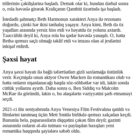
trillerinin çəkilişlərinə başladı. Demək olar ki, bundan dərhal sonra
o, rola həvəslə girərək Kraliçanın Qambiti üzərində işə başladı.
İstedadlı şahmatçı Beth Harmonun xarakteri Anya ilə rezonans
doğurdu, çünki hər ikisi tənhalıq yaşayır. Anya kimi, Beth də öz
yaşıdları arasında yersiz hiss etdi və həyatda öz yolunu axtardı.
Təəccüblü deyil ki, Anya rola bu qədər həvəslə yanaşdı. O, hətta
Bethə qırmızı saçlı olmağı təklif etdi və imzası olan əl jestlərini
inkişaf etdirdi.
Şəxsi həyat
Anya şəxsi həyatı ilə bağlı təfərrüatları gizli saxlamağa üstünlük
verir. Keçmişdə onun aktyor Owen Macken ilə romantikası olub və
hətta onların nişanlanacağı haqda söz-söhbətlər var idi, lakin sonda
cütlük yollarını ayırıb. Daha sonra o, Ben Siddiq və Malcolm
McRae ilə göründü, lakin o, bu əlaqələrin vəziyyətini şərh etməməyi
seçdi.
2021-ci ilin sentyabrında Anya Venesiya Film Festivalına qatıldı və
filmlərini tanıtmaq üçün Mett Smitlə birlikdə qırmızı xalçadan keçdi.
Bununla belə, paparassilərin diqqətini çəkən film deyil; gəzinti
əsnasında onların əl-ələ tutması və paylaşılan baxışları yeni
romantika haqqında şayiələrə səbəb oldu.