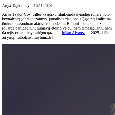
Anya Taylor-Joy—16.11.2024
Anya Taylor-Coy, triller və qorxu filmlərində oynadığı rollara görə
beynəlxalq şöhrət qazanmış, jurnalistlərdən ona «Qışqırıq kraliçası»
titulunu qazandıran aktrisa və modeldir. Bununla belə, o, müxtəlif
rollarda parıldadığını nümayiş etdirib və bu, həm tamaşaçıların, həm
də rejissorların heyranlığını qazanıb.
Julian Alvarez
— 2025-ci ilin
ən yaxşı futbolçusu saytımızda!