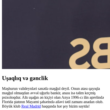
Uşaqlıq və gənclik
Məşhurun ​​valideynləri sənətlə məşğul deyil. Onun atası qayıqla
məşğul olmaqdan əvvəl uğurlu bankir, anası isə təlim keçmiş
psixoloqdur. Altı uşağın ən kiçiyi olan Anya 1996-cı ilin aprelində
Florida ştatının Mayami şəhərində ailəvi tətil zamanı anadan olub.
Böyük klub
Real Madrid
haqqında hər şey bizim saytda!