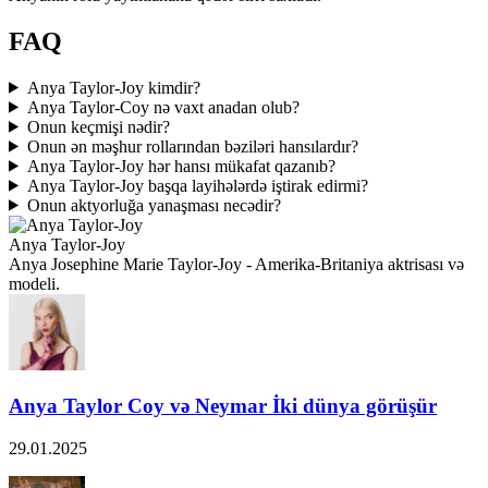
FAQ
Anya Taylor-Joy kimdir?
Anya Taylor-Coy nə vaxt anadan olub?
Onun keçmişi nədir?
Onun ən məşhur rollarından bəziləri hansılardır?
Anya Taylor-Joy hər hansı mükafat qazanıb?
Anya Taylor-Joy başqa layihələrdə iştirak edirmi?
Onun aktyorluğa yanaşması necədir?
Anya Taylor-Joy
Anya Josephine Marie Taylor-Joy - Amerika-Britaniya aktrisası və
modeli.
Anya Taylor Coy və Neymar İki dünya görüşür
29.01.2025