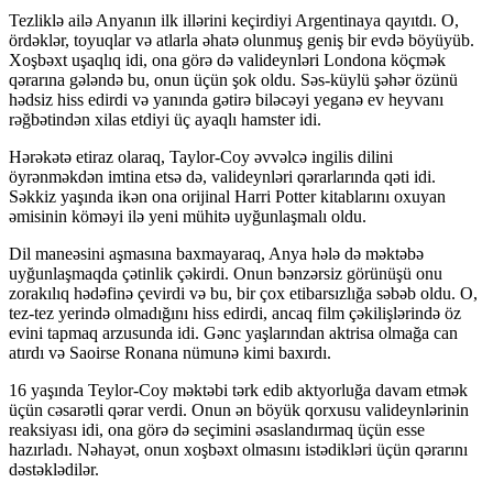
Tezliklə ailə Anyanın ilk illərini keçirdiyi Argentinaya qayıtdı. O,
ördəklər, toyuqlar və atlarla əhatə olunmuş geniş bir evdə böyüyüb.
Xoşbəxt uşaqlıq idi, ona görə də valideynləri Londona köçmək
qərarına gələndə bu, onun üçün şok oldu. Səs-küylü şəhər özünü
hədsiz hiss edirdi və yanında gətirə biləcəyi yeganə ev heyvanı
rəğbətindən xilas etdiyi üç ayaqlı hamster idi.
Hərəkətə etiraz olaraq, Taylor-Coy əvvəlcə ingilis dilini
öyrənməkdən imtina etsə də, valideynləri qərarlarında qəti idi.
Səkkiz yaşında ikən ona orijinal Harri Potter kitablarını oxuyan
əmisinin köməyi ilə yeni mühitə uyğunlaşmalı oldu.
Dil maneəsini aşmasına baxmayaraq, Anya hələ də məktəbə
uyğunlaşmaqda çətinlik çəkirdi. Onun bənzərsiz görünüşü onu
zorakılıq hədəfinə çevirdi və bu, bir çox etibarsızlığa səbəb oldu. O,
tez-tez yerində olmadığını hiss edirdi, ancaq film çəkilişlərində öz
evini tapmaq arzusunda idi. Gənc yaşlarından aktrisa olmağa can
atırdı və Saoirse Ronana nümunə kimi baxırdı.
16 yaşında Teylor-Coy məktəbi tərk edib aktyorluğa davam etmək
üçün cəsarətli qərar verdi. Onun ən böyük qorxusu valideynlərinin
reaksiyası idi, ona görə də seçimini əsaslandırmaq üçün esse
hazırladı. Nəhayət, onun xoşbəxt olmasını istədikləri üçün qərarını
dəstəklədilər.