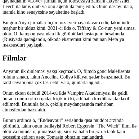
qaynaqlanır. «Love» jurnalı üçün fotosessiya zamanı aktyor Allen
Leech ilə tanış olub və onu agenti ilə tanış edib. Onun dəstəyi ilə o,
inamla kino sənayesinə səyahətinə başladı.
Bu gün Anya jurnallar üçün poza verməyə davam edir, lakin indi
məşhur bir ulduz kimi. 2021-ci ildə o, Tiffany & Co-nun yeni siması
oldu. O, kampaniyasından ilk görüntüləri İnstaqram hesabında
(Rusiyada qadağandır, ölkədə ekstremist kimi tanınan Meta-ya
məxsusdur) paylaşıb.
Filmlər
Anyanın ilk dinləməsi yaxşı keçmədi. O, filmdə gənc Malefisenta
rolunu sınadı, lakin Ancelina Coliyə kifayət qədər bənzəmədi. Bu
rədd cavabı ona çox təsir etdi və o, günlərlə ağladı.
Onun ekran debütü 2014-cü ildə Vampire Akademiyası ilə gəldi,
burada onun rolu o qədər kiçik idi ki, adı hətta kreditlərə də daxil
edilmədi. Bununla belə, çəkiliş meydançasında mehriban
atmosferdən həzz aldı.
Bunun ardınca o, “Endeavour” serialında qısa müddət ərzində
göründü, lakin onun irəliləyişi Robert Eggersin “The Witch” filmi ilə
oldu və burada o, günahsızlığı, sirri və hətta bir az da təhlükəni
təcəssüm etdirən gənc Tomasin obrazını canlandırdı.