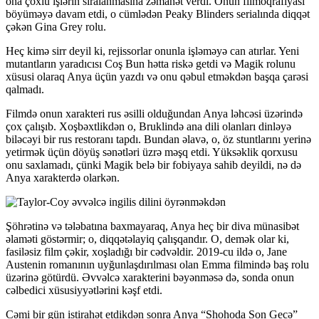
ona çoxlu işlərin sıralanmasına zəmanət verdi. Onun filmoqrafiyası
böyüməyə davam etdi, o cümlədən Peaky Blinders serialında diqqət
çəkən Gina Grey rolu.
Heç kimə sirr deyil ki, rejissorlar onunla işləməyə can atırlar. Yeni
mutantların yaradıcısı Coş Bun hətta riskə getdi və Magik rolunu
xüsusi olaraq Anya üçün yazdı və onu qəbul etməkdən başqa çarəsi
qalmadı.
Filmdə onun xarakteri rus əsilli olduğundan Anya ləhcəsi üzərində
çox çalışıb. Xoşbəxtlikdən o, Bruklində ana dili olanları dinləyə
biləcəyi bir rus restoranı tapdı. Bundan əlavə, o, öz stuntlarını yerinə
yetirmək üçün döyüş sənətləri üzrə məşq etdi. Yüksəklik qorxusu
onu saxlamadı, çünki Magik belə bir fobiyaya sahib deyildi, nə də
Anya xarakterdə olarkən.
Şöhrətinə və tələbatına baxmayaraq, Anya heç bir diva münasibət
əlaməti göstərmir; o, diqqətəlayiq çalışqandır. O, demək olar ki,
fasiləsiz film çəkir, xoşladığı bir cədvəldir. 2019-cu ildə o, Jane
Austenin romanının uyğunlaşdırılması olan Emma filmində baş rolu
üzərinə götürdü. Əvvəlcə xarakterini bəyənməsə də, sonda onun
cəlbedici xüsusiyyətlərini kəşf etdi.
Cəmi bir gün istirahət etdikdən sonra Anya “Shohoda Son Gecə”