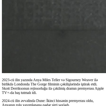
2023-cü ilin yazında Anya Miles Teller və Sigourney Weaver ilə
birlikdə Londonda The Gorge filminin çəkilişlərində iştirak etdi.
Skott Derriksonun rejissorluğu ilə çəkilmiş dramın premyerası Apple
TV+-da baş tutmalı idi.
2024-cü ilin əvvəlində Dune: İkinci hissənin premyerası oldu,
Anyanın rolu yayımlanana qədər sirri saxladı.