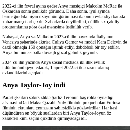
2022-ci ilin fevral ayına qədər Anya musiqiçi Malcolm McRae ilə
Oskardan sonra şənlikdə göründü. Daha sonra, iyul ayında
barmağındakı nişan üzüyünün görünməsi ilə onun evləndiyi barədə
xəbər manşetləri çıxdı. Xəbərlərdə deyilirdi ki, cütlük sıx çəkiliş
proqramlarına görə özəl mərasimə üstünlük verib.
Nəhayət, Anya və Malkolm 2023-cü ilin payızında İtaliyanın
Venesiya şəhərində aktrisa Culiya Qarner və model Kara Delevin də
daxil olmaqla 150 qonağın iştirak etdiyi dəbdəbəli bir toy etdilər.
Anya bu münasibətlə duvaqlı gözəl gəlinlik geyinib.
2024-cü ilin yazında Anya sosial mediada iki illik evlilik
ildönümünü qeyd edərək, 1 aprel 2022-ci ildə rəsmi olaraq
evləndiklərini açıqladı.
Anya Taylor-Joy indi
Pərəstişkarları səbirsizliklə Şarliz Teronun baş rolda oynadığı
əfsanəvi «Dəli Maks: Qəzəbli Yol» filminin prequel olan Furiosa
filminin ekranlara çıxmasını səbirsizliklə gözləyirdilər. Hər kəsi
düşündürən ən böyük suallardan biri Anya Taylor-Joyun öz
xarakteri kimi saçını qırxdırıb-qırmayacağı idi.