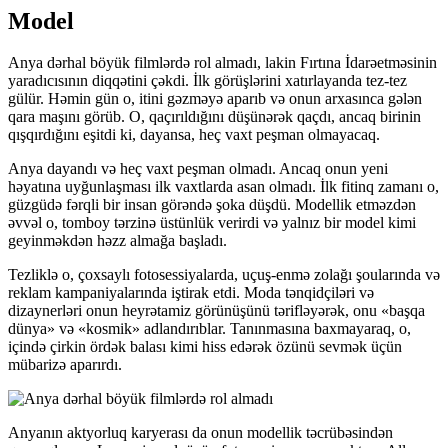
Model
Anya dərhal böyük filmlərdə rol almadı, lakin Fırtına İdarəetməsinin
yaradıcısının diqqətini çəkdi. İlk görüşlərini xatırlayanda tez-tez
gülür. Həmin gün o, itini gəzməyə aparıb və onun arxasınca gələn
qara maşını görüb. O, qaçırıldığını düşünərək qaçdı, ancaq birinin
qışqırdığını eşitdi ki, dayansa, heç vaxt peşman olmayacaq.
Anya dayandı və heç vaxt peşman olmadı. Ancaq onun yeni
həyatına uyğunlaşması ilk vaxtlarda asan olmadı. İlk fitinq zamanı o,
güzgüdə fərqli bir insan görəndə şoka düşdü. Modellik etməzdən
əvvəl o, tomboy tərzinə üstünlük verirdi və yalnız bir model kimi
geyinməkdən həzz almağa başladı.
Tezliklə o, çoxsaylı fotosessiyalarda, uçuş-enmə zolağı şoularında və
reklam kampaniyalarında iştirak etdi. Moda tənqidçiləri və
dizaynerləri onun heyrətamiz görünüşünü tərifləyərək, onu «başqa
dünya» və «kosmik» adlandırıblar. Tanınmasına baxmayaraq, o,
içində çirkin ördək balası kimi hiss edərək özünü sevmək üçün
mübarizə aparırdı.
Anyanın aktyorluq karyerası da onun modellik təcrübəsindən