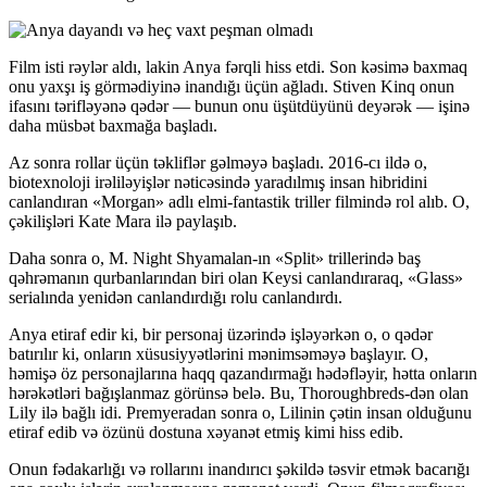
Film isti rəylər aldı, lakin Anya fərqli hiss etdi. Son kəsimə baxmaq
onu yaxşı iş görmədiyinə inandığı üçün ağladı. Stiven Kinq onun
ifasını tərifləyənə qədər — bunun onu üşütdüyünü deyərək — işinə
daha müsbət baxmağa başladı.
Az sonra rollar üçün təkliflər gəlməyə başladı. 2016-cı ildə o,
biotexnoloji irəliləyişlər nəticəsində yaradılmış insan hibridini
canlandıran «Morgan» adlı elmi-fantastik triller filmində rol alıb. O,
çəkilişləri Kate Mara ilə paylaşıb.
Daha sonra o, M. Night Shyamalan-ın «Split» trillerində baş
qəhrəmanın qurbanlarından biri olan Keysi canlandıraraq, «Glass»
serialında yenidən canlandırdığı rolu canlandırdı.
Anya etiraf edir ki, bir personaj üzərində işləyərkən o, o qədər
batırılır ki, onların xüsusiyyətlərini mənimsəməyə başlayır. O,
həmişə öz personajlarına haqq qazandırmağı hədəfləyir, hətta onların
hərəkətləri bağışlanmaz görünsə belə. Bu, Thoroughbreds-dən olan
Lily ilə bağlı idi. Premyeradan sonra o, Lilinin çətin insan olduğunu
etiraf edib və özünü dostuna xəyanət etmiş kimi hiss edib.
Onun fədakarlığı və rollarını inandırıcı şəkildə təsvir etmək bacarığı